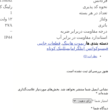
15MHz
فرکانس
نحوه کد پذیری
رلینگ کد
1
تعداد در هر بسته
ولتاژ
۱۲ ولت
باتری
۲۷A
–
درجه مقاومت دربرابر ضربه
IP44
استاندارد مقاومت در برابر آب
دسته بندی ها
ریموت هاپینگ
,
قطعات جانبی
فیسبوک
واتس اپ
تلگرام
ایمیل
لینک کوتاه
نظرات (0)
نقد و بررسی‌ها
هنوز بررسی‌ای ثبت نشده است.
اولین کسی باشید که دیدگاهی می نویسد “ریموت هاپینگ کد ژرمن مولر
مدل ۱۷۲۲”
نشانی ایمیل شما منتشر نخواهد شد.
بخش‌های موردنیاز علامت‌گذاری
شده‌اند
*
امتیاز شما
*
دیدگاه شما
*