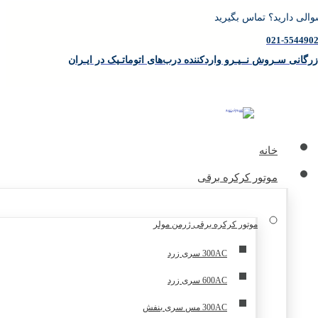
الی دارید؟ تماس بگیرید
021-554490
زرگانی سـروش نــیـرو واردکننده درب‌های اتوماتـیک در ایـران
خانه
موتور کرکره برقی
موتور کرکره برقی ژرمن مولر
300AC سری زرد
600AC سری زرد
300AC مس سری بنفش