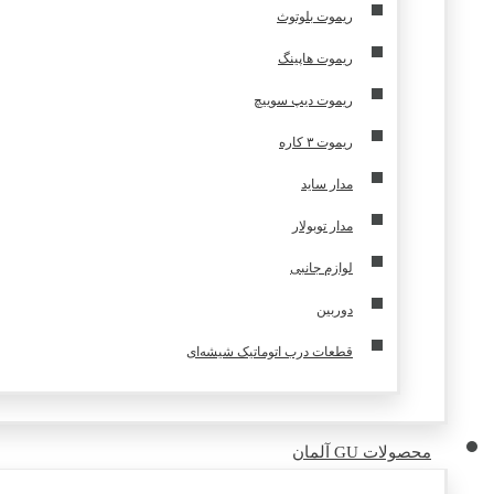
ریموت بلوتوث
ریموت هاپینگ
ریموت دیپ سوییچ
ریموت ۳ کاره
مدار ساید
مدار توبولار
لوازم جانبی
دوربین
قطعات درب اتوماتیک شیشه‌ای
محصولات GU آلمان