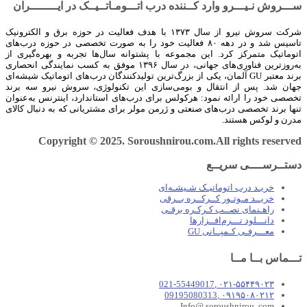
ســـروش نـیـــرو وارد کــننده درب اتـــومـاتــیــک در ایــــــــران
شرکت سروش نیرو از سال ۱۳۷۳ با هدف فعالیت در حوزه برق و الکترونیک
تاسیس شد و در دهه ۸۰ فعالیت خود را به صورت تخصصی در حوزه درب‌های
اتوماتیک متمرکز کرد. این مجموعه با پشتوانه سال‌ها تجربه و بهره‌گیری از
به‌روزترین فناوری‌های جهانی، در سال ۱۳۹۶ موفق به کسب نمایندگی انحصاری
برند معتبر GU آلمان، یکی از بزرگ‌ترین تولیدکنندگان درب‌های اتوماتیک شیشه‌ای
جهان شد. پس از انتقال و بومی‌سازی این تکنولوژی، سروش نیرو سه برند
تخصصی خود را ارائه نمود: هرکولس برای درب‌های استاندارد، اینترنس به‌عنوان
تنها برند تخصصی درب‌های صنعتی و ژرمن مولر برای مشتریانی که به دنبال کالای
مدرن و لوکس هستند.
Copyright © 2025. Soroushnirou.com.All rights reserved
دستــرســــی سریــع
خریـد درب اتوماتیـک شـیشـه‌ای
خریــد مـوتـور کــرکــره بــرقی
راهـنمای نصــب کـرکـره برقـی
دانـــلود نـــرم‌افــزارها
معـــرفـی کـمپــانی GU
تـــماس بــا مــا
۰۲۱-۵۵۴۴۹۰۲۳ ,021-55449017
۰۹۱۹۵۰۸۰۲۱۲ ,09195080313
Info@ soroushnirou .com