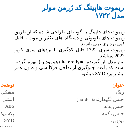
ریموت هاپینگ کد ژرمن مولر
مدل ۱۷۲۲
ریموت های هاپینگ به گونه ای طراحی شـده که از طریق
ریموت های بلوتوثی و دستگاه های تکثیر ریموت ، قابل
کپی برداری نمی باشند.
ریموت سری 1722 قابل کدگیری با بردهای سری کوپر
2023 میباشد.
این مدل از گیرنده heterodyne (هیترودین) بهره گرفته
است که باعث جلوگیری از تداخل فرکانسی و طول عمر
بیشتر برد SMD میشود.
عنوان
توضیحا
رنگ
مشکی
جنس نگهدارنده(holder)
استیل
ABS
جنس بدنه
جنس دکمه
پلاستیک
SMD
نوع برد