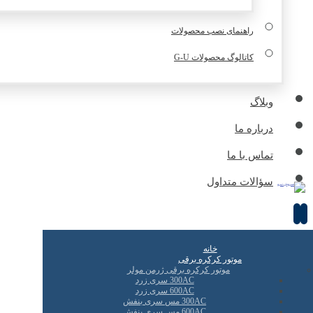
راهنمای نصب محصولات
کاتالوگ محصولات G-U
وبلاگ
درباره ما
تماس با ما
سؤالات متداول
خانه
موتور کرکره برقی
موتور کرکره برقی ژرمن مولر
300AC سری زرد
600AC سری زرد
300AC مس سری بنفش
600AC مس سری بنفش